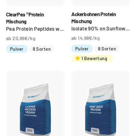
®
Ackerbohnen Protein
ClearPea
Protein
Mischung
Mischung
Isolate 90% on Sunflower Lecithine
Pea Protein Peptides with essential Amino acids
ab 14,98€/kg
ab 20,86€/kg
Pulver
8 Sorten
Pulver
8 Sorten
1 Bewertung