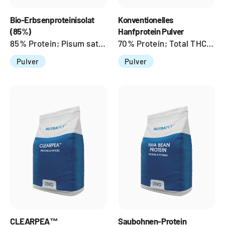
Bio-Erbsenproteinisolat
Konventionelles
(85%)
Hanfprotein Pulver
85% Protein; Pisum sativum Linn; Seed
70% Protein; Total THC <3 ppm.; Seed
Pulver
Pulver
CLEARPEA™
Saubohnen-Protein