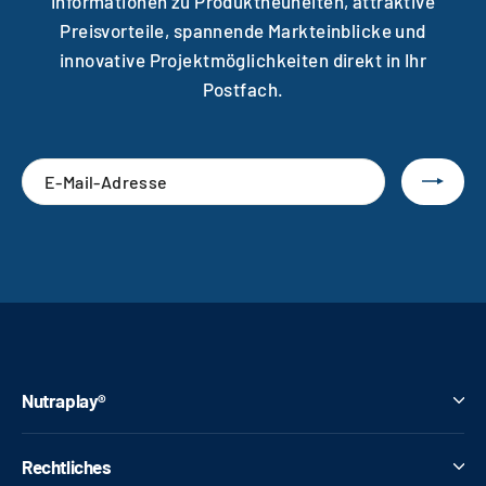
Informationen zu Produktneuheiten, attraktive
Preisvorteile, spannende Markteinblicke und
innovative Projektmöglichkeiten direkt in Ihr
Postfach.
E-
Abonnieren
Mail-
Adresse
Nutraplay®
Rechtliches