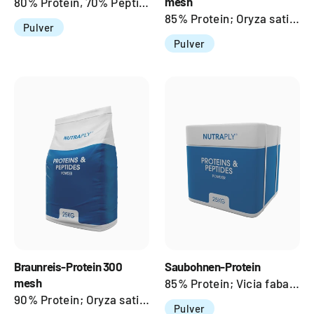
mesh
80% Protein, 70% Peptides; Oryza Sativa (subsp. japonica); Seed
85% Protein; Oryza sativa; Seed
Pulver
Pulver
Braunreis-Protein 300
Saubohnen-Protein
mesh
85% Protein; Vicia faba; Seed
90% Protein; Oryza sativa; Seed
Pulver